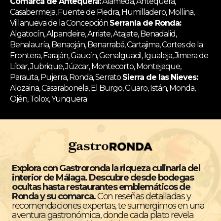
Comarca de Antequera:
Alameda, Antequera,
Casabermeja, Fuente de Piedra, Humilladero, Mollina,
Villanueva de la Concepción
Serranía de Ronda:
Algatocín, Alpandeire, Arriate, Atajate, Benadalid,
Benalauría, Benaoján, Benarrabá, Cartajima, Cortes de la
Frontera, Faraján, Gaucín, Genalguacil, Igualeja, Jimera de
Líbar, Jubrique, Júzcar, Montecorto, Montejaque,
Parauta, Pujerra, Ronda, Serrato
Sierra de las Nieves:
Alozaina, Casarabonela, El Burgo, Guaro, Istán, Monda,
Ojén, Tolox, Yunquera
Explora con Gastroronda la riqueza culinaria del
interior de Málaga. Descubre desde bodegas
ocultas hasta restaurantes emblemáticos de
Ronda y su comarca.
Con reseñas detalladas y
recomendaciones expertas, te sumergimos en una
aventura gastronómica, donde cada plato revela