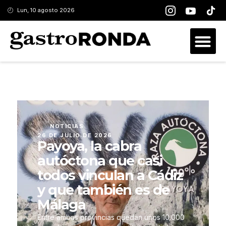
Lun, 10 agosto 2026
NOTICIAS
26 DE JULIO DE 2026
Payoya, la cabra
autóctona que casi
todos vinculan a Cádiz
y que también es de
Málaga
Entre ambas provincias quedan unos 10.000