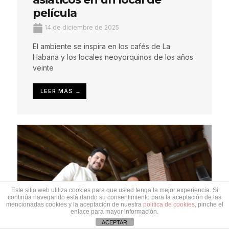
película
14 de diciembre de 2025
El ambiente se inspira en los cafés de La
Habana y los locales neoyorquinos de los años
veinte
LEER MÁS →
Este sitio web utiliza cookies para que usted tenga la mejor experiencia. Si
continúa navegando está dando su consentimiento para la aceptación de las
mencionadas cookies y la aceptación de nuestra
política de cookies
, pinche el
enlace para mayor información.
ACEPTAR