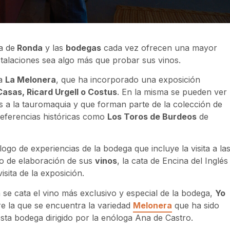
a de
Ronda
y las
bodegas
cada vez ofrecen una mayor
nstalaciones sea algo más que probar sus vinos.
ga
La Melonera
, que ha incorporado una exposición
asas, Ricard Urgell o Costus
. En la misma se pueden ver
s a la tauromaquia y que forman parte de la colección de
eferencias históricas como
Los Toros de Burdeos
de
go de experiencias de la bodega que incluye la visita a la
so de elaboración de sus
vinos
, la cata de Encina del Inglés
isita de la exposición.
 se cata el vino más exclusivo y especial de la bodega,
Yo
e la que se encuentra la variedad
Melonera
que ha sido
esta bodega dirigido por la enóloga Ana de Castro.