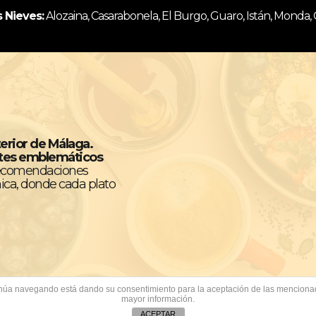
s Nieves:
Alozaina, Casarabonela, El Burgo, Guaro, Istán, Monda,
terior de Málaga.
ntes emblemáticos
recomendaciones
ica, donde cada plato
ontinúa navegando está dando su consentimiento para la aceptación de las mencion
mayor información.
ACEPTAR