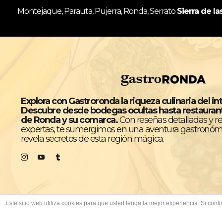
Montejaque, Parauta, Pujerra, Ronda, Serrato
Sierra de la
Explora con Gastroronda la riqueza culinaria del in
Descubre desde bodegas ocultas hasta restaura
de Ronda y su comarca.
Con reseñas detalladas y 
expertas, te sumergimos en una aventura gastronóm
revela secretos de esta región mágica.
Este sitio web utiliza cookies para que usted tenga la mejor experiencia. Si c
Todos los derechos reservados © GastroRonda