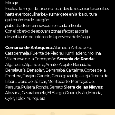
Málaga.
Explora lo mejor de la cocina local, desde restaurantes ocultos
hasta eventos culinarios, y sumérgete en la rica cultura
gastronómica de la región.
¡Sabor, tradición e innovación en cada artículo!
Con el objetivo de apoyar a zonas afectadas por la
despoblación del interior de la provincia de Málaga.
Comarca de Antequera:
Alameda, Antequera,
Casabermeja, Fuente de Piedra, Humilladero, Mollina,
Villanueva de la Concepción
Serranía de Ronda:
Algatocín, Alpandeire, Arriate, Atajate, Benadalid,
Benalauría, Benaoján, Benarrabá, Cartajima, Cortes de la
Frontera, Faraján, Gaucín, Genalguacil, Igualeja, Jimera de
Líbar, Jubrique, Júzcar, Montecorto, Montejaque,
Parauta, Pujerra, Ronda, Serrato
Sierra de las Nieves:
Alozaina, Casarabonela, El Burgo, Guaro, Istán, Monda,
Ojén, Tolox, Yunquera