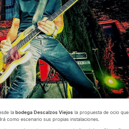
esde la
bodega Descalzos Viejos
la propuesta de ocio que
drá como escenario sus propias instalaciones.