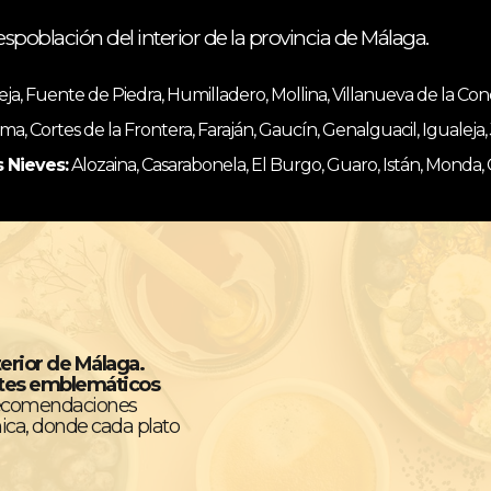
espoblación del interior de la provincia de Málaga.
, Fuente de Piedra, Humilladero, Mollina, Villanueva de la Co
ma, Cortes de la Frontera, Faraján, Gaucín, Genalguacil, Igualeja
s Nieves:
Alozaina, Casarabonela, El Burgo, Guaro, Istán, Monda,
terior de Málaga.
ntes emblemáticos
recomendaciones
ica, donde cada plato