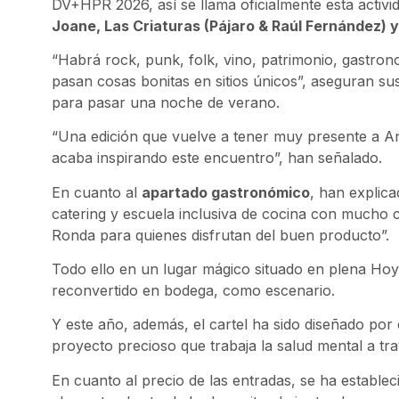
DV+HPR 2026, así se llama oficialmente esta activi
Joane, Las Criaturas (Pájaro & Raúl Fernández) 
“Habrá rock, punk, folk, vino, patrimonio, gastro
pasan cosas bonitas en sitios únicos”, aseguran s
para pasar una noche de verano.
“Una edición que vuelve a tener muy presente a A
acaba inspirando este encuentro”, han señalado.
En cuanto al
apartado gastronómico
, han explic
catering y escuela inclusiva de cocina con mucho 
Ronda para quienes disfrutan del buen producto”.
Todo ello en un lugar mágico situado en plena Hoya
reconvertido en bodega, como escenario.
Y este año, además, el cartel ha sido diseñado por 
proyecto precioso que trabaja la salud mental a trav
En cuanto al precio de las entradas, se ha estable