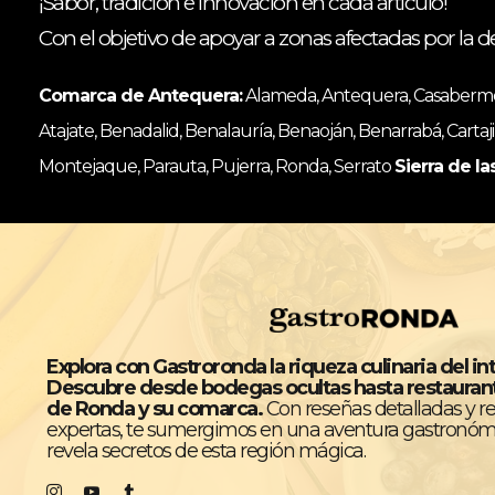
¡Sabor, tradición e innovación en cada artículo!
Con el objetivo de apoyar a zonas afectadas por la d
Comarca de Antequera:
Alameda, Antequera, Casabermeja
Atajate, Benadalid, Benalauría, Benaoján, Benarrabá, Cartaji
Montejaque, Parauta, Pujerra, Ronda, Serrato
Sierra de la
Explora con Gastroronda la riqueza culinaria del in
Descubre desde bodegas ocultas hasta restaura
de Ronda y su comarca.
Con reseñas detalladas y 
expertas, te sumergimos en una aventura gastronóm
revela secretos de esta región mágica.