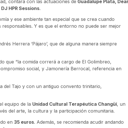
dad, contará con las actuaciones de
Guadalupe Plata, Dea
y DJ HPR Sessions
.
nomía y ese ambiente tan especial que se crea cuando
us responsables. Y es que el entorno no puede ser mejor
ndrés Herrera ‘Pájaro’, que de alguna manera siempre
ado que “la comida correrá a cargo de El Golimbreo,
compromiso social, y Jamonería Berrocal, referencia en
 del Tajo y con un antiguo convento trinitario,
el equipo de la
Unidad Cultural Terapéutica Changüí
, un
és del arte, la cultura y la participación comunitaria.
cido en
35 euros
. Además, se recomienda acudir andando