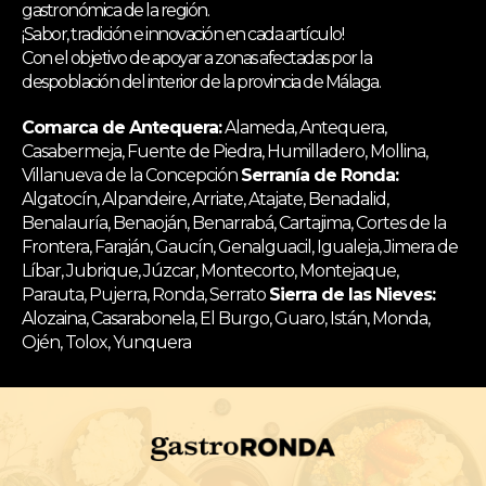
gastronómica de la región.
¡Sabor, tradición e innovación en cada artículo!
Con el objetivo de apoyar a zonas afectadas por la
despoblación del interior de la provincia de Málaga.
Comarca de Antequera:
Alameda, Antequera,
Casabermeja, Fuente de Piedra, Humilladero, Mollina,
Villanueva de la Concepción
Serranía de Ronda:
Algatocín, Alpandeire, Arriate, Atajate, Benadalid,
Benalauría, Benaoján, Benarrabá, Cartajima, Cortes de la
Frontera, Faraján, Gaucín, Genalguacil, Igualeja, Jimera de
Líbar, Jubrique, Júzcar, Montecorto, Montejaque,
Parauta, Pujerra, Ronda, Serrato
Sierra de las Nieves:
Alozaina, Casarabonela, El Burgo, Guaro, Istán, Monda,
Ojén, Tolox, Yunquera