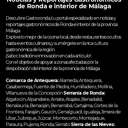
de Ronda e interior de Málaga
Descubre Gastroronda, tu portal especializado en noticias y
reportajes gastronómicos de Ronda e interior de la provincia
Málaga.
Explora lo mejor de la cocina local, desde restaurantes ocultos
hasta eventos culinarios, y sumérgete en la rica cultura
gastronómica de la región.
¡Sabor, tradición e innovación en cada artículo!
Con el objetivo de apoyar a zonas afectadas por la
despoblación del interior de la provincia de Málaga.
Comarca de Antequera:
Alameda, Antequera,
Casabermeja, Fuente de Piedra, Humilladero, Mollina,
Villanueva de la Concepción
Serranía de Ronda:
Algatocín, Alpandeire, Arriate, Atajate, Benadalid,
Benalauría, Benaoján, Benarrabá, Cartajima, Cortes de la
Frontera, Faraján, Gaucín, Genalguacil, Igualeja, Jimera de
Líbar, Jubrique, Júzcar, Montecorto, Montejaque,
Parauta, Pujerra, Ronda, Serrato
Sierra de las Nieves: