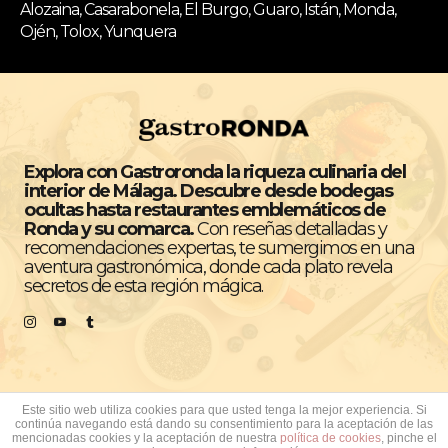
Alozaina, Casarabonela, El Burgo, Guaro, Istán, Monda,
Ojén, Tolox, Yunquera
Explora con Gastroronda la riqueza culinaria del
interior de Málaga. Descubre desde bodegas
ocultas hasta restaurantes emblemáticos de
Ronda y su comarca.
Con reseñas detalladas y
recomendaciones expertas, te sumergimos en una
aventura gastronómica, donde cada plato revela
secretos de esta región mágica.
Este sitio web utiliza cookies para que usted tenga la mejor experiencia. Si
continúa navegando está dando su consentimiento para la aceptación de las
Todos los derechos reservados © GastroRonda
mencionadas cookies y la aceptación de nuestra
política de cookies
, pinche el