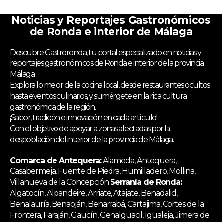
Noticias y Reportajes Gastronómicos
de Ronda e interior de Málaga
Descubre Gastroronda, tu portal especializado en noticias y
reportajes gastronómicos de Ronda e interior de la provincia
Málaga.
Explora lo mejor de la cocina local, desde restaurantes ocultos
hasta eventos culinarios, y sumérgete en la rica cultura
gastronómica de la región.
¡Sabor, tradición e innovación en cada artículo!
Con el objetivo de apoyar a zonas afectadas por la
despoblación del interior de la provincia de Málaga.
Comarca de Antequera:
Alameda, Antequera,
Casabermeja, Fuente de Piedra, Humilladero, Mollina,
Villanueva de la Concepción
Serranía de Ronda:
Algatocín, Alpandeire, Arriate, Atajate, Benadalid,
Benalauría, Benaoján, Benarrabá, Cartajima, Cortes de la
Frontera, Faraján, Gaucín, Genalguacil, Igualeja, Jimera de