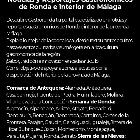
de Ronda e interior de Málaga
Descubre Gastroronda, tu portal especializado en noticias y
reportajes gastronómicos de Ronda e interior de la provincia
Málaga.
Explora lo mejor de la cocina local, desde restaurantes ocultos
hasta eventos culinarios, y sumérgete en la rica cultura
gastronómica de la región.
¡Sabor, tradición e innovación en cada artículo!
Con el objetivo de apoyar a zonas afectadas por la
despoblación del interior de la provincia de Málaga.
Comarca de Antequera:
Alameda, Antequera,
Casabermeja, Fuente de Piedra, Humilladero, Mollina,
Villanueva de la Concepción
Serranía de Ronda:
Algatocín, Alpandeire, Arriate, Atajate, Benadalid,
Benalauría, Benaoján, Benarrabá, Cartajima, Cortes de la
Frontera, Faraján, Gaucín, Genalguacil, Igualeja, Jimera de
Líbar, Jubrique, Júzcar, Montecorto, Montejaque,
Parauta, Pujerra, Ronda, Serrato
Sierra de las Nieves: