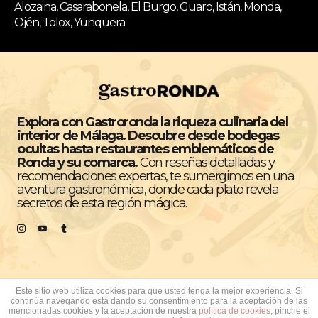
Alozaina, Casarabonela, El Burgo, Guaro, Istán, Monda,
Ojén, Tolox, Yunquera
Explora con Gastroronda la riqueza culinaria del
interior de Málaga. Descubre desde bodegas
ocultas hasta restaurantes emblemáticos de
Ronda y su comarca.
Con reseñas detalladas y
recomendaciones expertas, te sumergimos en una
aventura gastronómica, donde cada plato revela
secretos de esta región mágica.
Este sitio web utiliza cookies para que usted tenga la mejor experiencia. Si
continúa navegando está dando su consentimiento para la aceptación de las
Todos los derechos reservados © GastroRonda
mencionadas cookies y la aceptación de nuestra
política de cookies
, pinche el