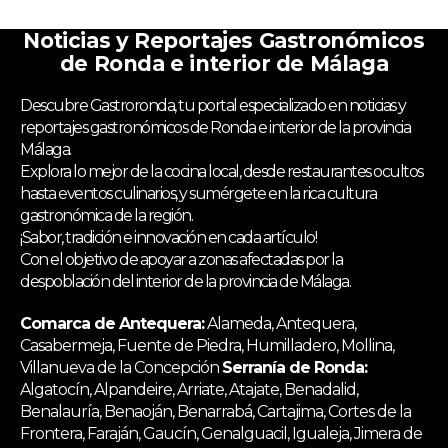
Noticias y Reportajes Gastronómicos
de Ronda e interior de Málaga
Descubre Gastroronda, tu portal especializado en noticias y
reportajes gastronómicos de Ronda e interior de la provincia
Málaga.
Explora lo mejor de la cocina local, desde restaurantes ocultos
hasta eventos culinarios, y sumérgete en la rica cultura
gastronómica de la región.
¡Sabor, tradición e innovación en cada artículo!
Con el objetivo de apoyar a zonas afectadas por la
despoblación del interior de la provincia de Málaga.
Comarca de Antequera:
Alameda, Antequera,
Casabermeja, Fuente de Piedra, Humilladero, Mollina,
Villanueva de la Concepción
Serranía de Ronda:
Algatocín, Alpandeire, Arriate, Atajate, Benadalid,
Benalauría, Benaoján, Benarrabá, Cartajima, Cortes de la
Frontera, Faraján, Gaucín, Genalguacil, Igualeja, Jimera de