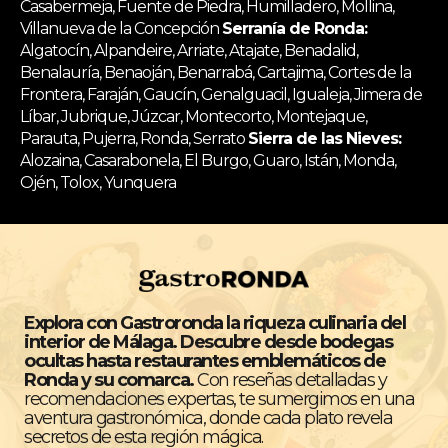
Casabermeja, Fuente de Piedra, Humilladero, Mollina,
Villanueva de la Concepción
Serranía de Ronda:
Algatocín, Alpandeire, Arriate, Atajate, Benadalid,
Benalauría, Benaoján, Benarrabá, Cartajima, Cortes de la
Frontera, Faraján, Gaucín, Genalguacil, Igualeja, Jimera de
Líbar, Jubrique, Júzcar, Montecorto, Montejaque,
Parauta, Pujerra, Ronda, Serrato
Sierra de las Nieves:
Alozaina, Casarabonela, El Burgo, Guaro, Istán, Monda,
Ojén, Tolox, Yunquera
Explora con Gastroronda la riqueza culinaria del
interior de Málaga. Descubre desde bodegas
ocultas hasta restaurantes emblemáticos de
Ronda y su comarca.
Con reseñas detalladas y
recomendaciones expertas, te sumergimos en una
aventura gastronómica, donde cada plato revela
secretos de esta región mágica.