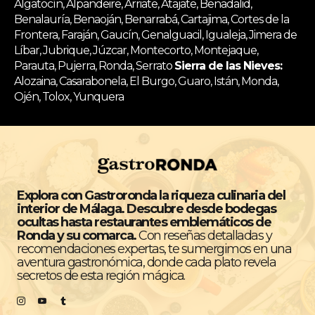
Algatocín, Alpandeire, Arriate, Atajate, Benadalid,
Benalauría, Benaoján, Benarrabá, Cartajima, Cortes de la
Frontera, Faraján, Gaucín, Genalguacil, Igualeja, Jimera de
Líbar, Jubrique, Júzcar, Montecorto, Montejaque,
Parauta, Pujerra, Ronda, Serrato
Sierra de las Nieves:
Alozaina, Casarabonela, El Burgo, Guaro, Istán, Monda,
Ojén, Tolox, Yunquera
Explora con Gastroronda la riqueza culinaria del
interior de Málaga. Descubre desde bodegas
ocultas hasta restaurantes emblemáticos de
Ronda y su comarca.
Con reseñas detalladas y
recomendaciones expertas, te sumergimos en una
aventura gastronómica, donde cada plato revela
secretos de esta región mágica.