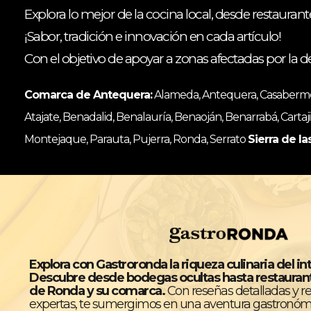
Explora lo mejor de la cocina local, desde restaurant
¡Sabor, tradición e innovación en cada artículo!
Con el objetivo de apoyar a zonas afectadas por la d
Comarca de Antequera:
Alameda, Antequera, Casabermeja
Atajate, Benadalid, Benalauría, Benaoján, Benarrabá, Cartaji
Montejaque, Parauta, Pujerra, Ronda, Serrato
Sierra de la
Explora con Gastroronda la riqueza culinaria del in
Descubre desde bodegas ocultas hasta restaura
de Ronda y su comarca.
Con reseñas detalladas y 
expertas, te sumergimos en una aventura gastronóm