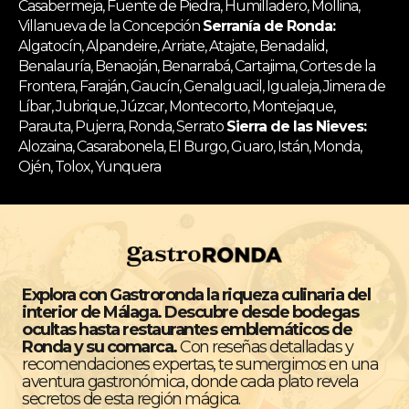
Casabermeja, Fuente de Piedra, Humilladero, Mollina,
Villanueva de la Concepción
Serranía de Ronda:
Algatocín, Alpandeire, Arriate, Atajate, Benadalid,
Benalauría, Benaoján, Benarrabá, Cartajima, Cortes de la
Frontera, Faraján, Gaucín, Genalguacil, Igualeja, Jimera de
Líbar, Jubrique, Júzcar, Montecorto, Montejaque,
Parauta, Pujerra, Ronda, Serrato
Sierra de las Nieves:
Alozaina, Casarabonela, El Burgo, Guaro, Istán, Monda,
Ojén, Tolox, Yunquera
Explora con Gastroronda la riqueza culinaria del
interior de Málaga. Descubre desde bodegas
ocultas hasta restaurantes emblemáticos de
Ronda y su comarca.
Con reseñas detalladas y
recomendaciones expertas, te sumergimos en una
aventura gastronómica, donde cada plato revela
secretos de esta región mágica.