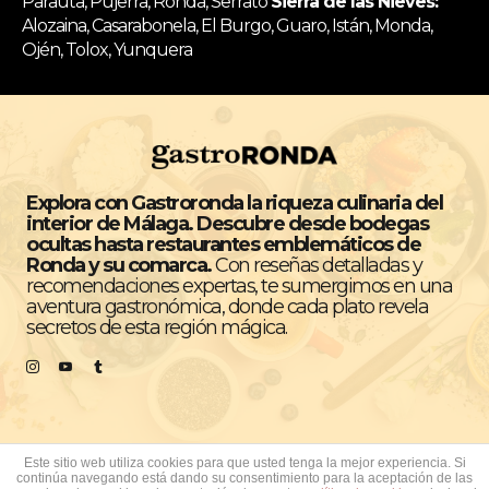
Parauta, Pujerra, Ronda, Serrato
Sierra de las Nieves:
Alozaina, Casarabonela, El Burgo, Guaro, Istán, Monda,
Ojén, Tolox, Yunquera
Explora con Gastroronda la riqueza culinaria del
interior de Málaga. Descubre desde bodegas
ocultas hasta restaurantes emblemáticos de
Ronda y su comarca.
Con reseñas detalladas y
recomendaciones expertas, te sumergimos en una
aventura gastronómica, donde cada plato revela
secretos de esta región mágica.
Este sitio web utiliza cookies para que usted tenga la mejor experiencia. Si
continúa navegando está dando su consentimiento para la aceptación de las
Todos los derechos reservados © GastroRonda