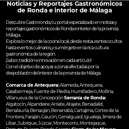
Noticias y Reportajes Gastronómicos
de Ronda e interior de Málaga
Descubre Gastroronda, tu portal especializado en noticias y
reportajes gastronómicos de Ronda e interior de la provincia
Málaga.
Explora lo mejor de la cocina local, desde restaurantes ocultos
hasta eventos culinarios, y sumérgete en la rica cultura
gastronómica de la región.
¡Sabor, tradición e innovación en cada artículo!
Con el objetivo de apoyar a zonas afectadas por la
despoblación del interior de la provincia de Málaga.
Comarca de Antequera:
Alameda, Antequera,
Casabermeja, Fuente de Piedra, Humilladero, Mollina,
Villanueva de la Concepción
Serranía de Ronda:
Algatocín, Alpandeire, Arriate, Atajate, Benadalid,
Benalauría, Benaoján, Benarrabá, Cartajima, Cortes de la
Frontera, Faraján, Gaucín, Genalguacil, Igualeja, Jimera de
Líbar, Jubrique, Júzcar, Montecorto, Montejaque,