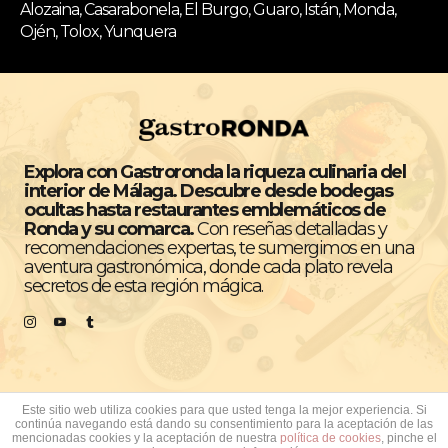
Alozaina, Casarabonela, El Burgo, Guaro, Istán, Monda,
Ojén, Tolox, Yunquera
Explora con Gastroronda la riqueza culinaria del
interior de Málaga. Descubre desde bodegas
ocultas hasta restaurantes emblemáticos de
Ronda y su comarca.
Con reseñas detalladas y
recomendaciones expertas, te sumergimos en una
aventura gastronómica, donde cada plato revela
secretos de esta región mágica.
Este sitio web utiliza cookies para que usted tenga la mejor experiencia. Si
continúa navegando está dando su consentimiento para la aceptación de las
Todos los derechos reservados © GastroRonda
mencionadas cookies y la aceptación de nuestra
política de cookies
, pinche el