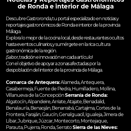
de Ronda e interior de Málaga
Descubre Gastroronda, tu portal especializado en noticias y
reportajes gastronómicos de Ronda e interior de la provincia
Málaga.
Explora lo mejor de la cocina local, desde restaurantes ocultos
hasta eventos culinarios, y sumérgete en la rica cultura
gastronómica de la región.
¡Sabor, tradición e innovación en cada artículo!
Con el objetivo de apoyar a zonas afectadas por la
despoblación del interior de la provincia de Málaga.
Comarca de Antequera:
Alameda, Antequera,
Casabermeja, Fuente de Piedra, Humilladero, Mollina,
Villanueva de la Concepción
Serranía de Ronda:
Algatocín, Alpandeire, Arriate, Atajate, Benadalid,
Benalauría, Benaoján, Benarrabá, Cartajima, Cortes de la
Frontera, Faraján, Gaucín, Genalguacil, Igualeja, Jimera de
Líbar, Jubrique, Júzcar, Montecorto, Montejaque,
Parauta, Pujerra, Ronda, Serrato
Sierra de las Nieves: