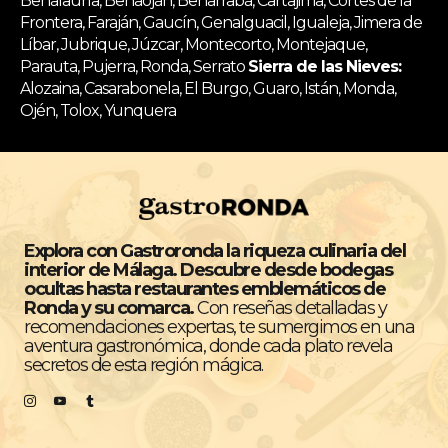
Benalauría, Benaoján, Benarrabá, Cartajima, Cortes de la
Frontera, Faraján, Gaucín, Genalguacil, Igualeja, Jimera de
Líbar, Jubrique, Júzcar, Montecorto, Montejaque,
Parauta, Pujerra, Ronda, Serrato
Sierra de las Nieves:
Alozaina, Casarabonela, El Burgo, Guaro, Istán, Monda,
Ojén, Tolox, Yunquera
Explora con Gastroronda la riqueza culinaria del
interior de Málaga. Descubre desde bodegas
ocultas hasta restaurantes emblemáticos de
Ronda y su comarca.
Con reseñas detalladas y
recomendaciones expertas, te sumergimos en una
aventura gastronómica, donde cada plato revela
secretos de esta región mágica.