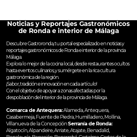
Noticias y Reportajes Gastronómicos
de Ronda e interior de Málaga
Descubre Gastroronda, tu portal especializado en noticias y
reportajes gastronómicos de Ronda e interior de la provincia
Málaga.
Explora lo mejor de la cocina local, desde restaurantes ocultos
hasta eventos culinarios, y sumérgete en la rica cultura
gastronómica de la región.
¡Sabor, tradición e innovación en cada artículo!
Con el objetivo de apoyar a zonas afectadas por la
despoblación del interior de la provincia de Málaga.
Comarca de Antequera:
Alameda, Antequera,
Casabermeja, Fuente de Piedra, Humilladero, Mollina,
Villanueva de la Concepción
Serranía de Ronda:
Algatocín, Alpandeire, Arriate, Atajate, Benadalid,