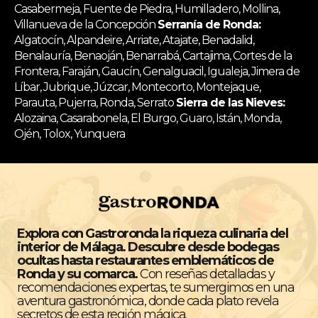
Casabermeja, Fuente de Piedra, Humilladero, Mollina,
Villanueva de la Concepción
Serranía de Ronda:
Algatocín, Alpandeire, Arriate, Atajate, Benadalid,
Benalauría, Benaoján, Benarrabá, Cartajima, Cortes de la
Frontera, Faraján, Gaucín, Genalguacil, Igualeja, Jimera de
Líbar, Jubrique, Júzcar, Montecorto, Montejaque,
Parauta, Pujerra, Ronda, Serrato
Sierra de las Nieves:
Alozaina, Casarabonela, El Burgo, Guaro, Istán, Monda,
Ojén, Tolox, Yunquera
Explora con Gastroronda la riqueza culinaria del
interior de Málaga. Descubre desde bodegas
ocultas hasta restaurantes emblemáticos de
Ronda y su comarca.
Con reseñas detalladas y
recomendaciones expertas, te sumergimos en una
aventura gastronómica, donde cada plato revela
secretos de esta región mágica.