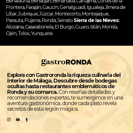
Benalauría, Benaoján, Benarrabá, Cartajima, Cortes de la
Frontera, Faraján, Gaucín, Genalguacil, Igualeja, Jimera de
Líbar, Jubrique, Júzcar, Montecorto, Montejaque,
Parauta, Pujerra, Ronda, Serrato
Sierra de las Nieves:
Alozaina, Casarabonela, El Burgo, Guaro, Istán, Monda,
Ojén, Tolox, Yunquera
Explora con Gastroronda la riqueza culinaria del
interior de Málaga. Descubre desde bodegas
ocultas hasta restaurantes emblemáticos de
Ronda y su comarca.
Con reseñas detalladas y
recomendaciones expertas, te sumergimos en una
aventura gastronómica, donde cada plato revela
secretos de esta región mágica.