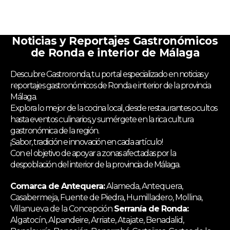
Noticias y Reportajes Gastronómicos
de Ronda e interior de Málaga
Descubre Gastroronda, tu portal especializado en noticias y
reportajes gastronómicos de Ronda e interior de la provincia
Málaga.
Explora lo mejor de la cocina local, desde restaurantes ocultos
hasta eventos culinarios, y sumérgete en la rica cultura
gastronómica de la región.
¡Sabor, tradición e innovación en cada artículo!
Con el objetivo de apoyar a zonas afectadas por la
despoblación del interior de la provincia de Málaga.
Comarca de Antequera:
Alameda, Antequera,
Casabermeja, Fuente de Piedra, Humilladero, Mollina,
Villanueva de la Concepción
Serranía de Ronda:
Algatocín, Alpandeire, Arriate, Atajate, Benadalid,