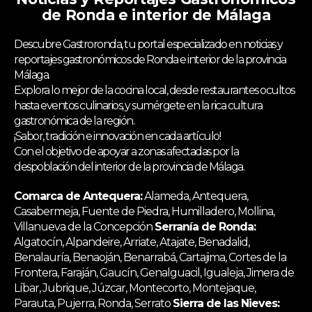
de Ronda e interior de Málaga
Descubre Gastroronda, tu portal especializado en noticias y
reportajes gastronómicos de Ronda e interior de la provincia
Málaga.
Explora lo mejor de la cocina local, desde restaurantes ocultos
hasta eventos culinarios, y sumérgete en la rica cultura
gastronómica de la región.
¡Sabor, tradición e innovación en cada artículo!
Con el objetivo de apoyar a zonas afectadas por la
despoblación del interior de la provincia de Málaga.
Comarca de Antequera:
Alameda, Antequera,
Casabermeja, Fuente de Piedra, Humilladero, Mollina,
Villanueva de la Concepción
Serranía de Ronda:
Algatocín, Alpandeire, Arriate, Atajate, Benadalid,
Benalauría, Benaoján, Benarrabá, Cartajima, Cortes de la
Frontera, Faraján, Gaucín, Genalguacil, Igualeja, Jimera de
Líbar, Jubrique, Júzcar, Montecorto, Montejaque,
Parauta, Pujerra, Ronda, Serrato
Sierra de las Nieves: