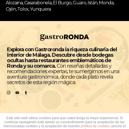
Alozaina, Casarabonela, El Burgo, Guaro, Istán, Monda,
Ojén, Tolox, Yunquera
Explora con Gastroronda la riqueza culinaria del
interior de Málaga. Descubre desde bodegas
ocultas hasta restaurantes emblemáticos de
Ronda y su comarca.
Con reseñas detalladas y
recomendaciones expertas, te sumergimos en una
aventura gastronómica, donde cada plato revela
secretos de esta región mágica.
Este sitio web utiliza cookies para que usted tenga la mejor experiencia. Si
continúa navegando está dando su consentimiento para la aceptación de las
Todos los derechos reservados © GastroRonda
mencionadas cookies y la aceptación de nuestra
política de cookies
, pinche el