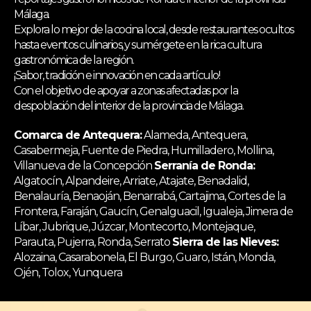
Málaga.
Explora lo mejor de la cocina local, desde restaurantes ocultos
hasta eventos culinarios, y sumérgete en la rica cultura
gastronómica de la región.
¡Sabor, tradición e innovación en cada artículo!
Con el objetivo de apoyar a zonas afectadas por la
despoblación del interior de la provincia de Málaga.
Comarca de Antequera:
Alameda, Antequera,
Casabermeja, Fuente de Piedra, Humilladero, Mollina,
Villanueva de la Concepción
Serranía de Ronda:
Algatocín, Alpandeire, Arriate, Atajate, Benadalid,
Benalauría, Benaoján, Benarrabá, Cartajima, Cortes de la
Frontera, Faraján, Gaucín, Genalguacil, Igualeja, Jimera de
Líbar, Jubrique, Júzcar, Montecorto, Montejaque,
Parauta, Pujerra, Ronda, Serrato
Sierra de las Nieves:
Alozaina, Casarabonela, El Burgo, Guaro, Istán, Monda,
Ojén, Tolox, Yunquera