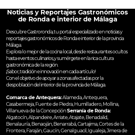
Noticias y Reportajes Gastronómicos
de Ronda e interior de Málaga
Descubre Gastroronda, tu portal especializado en noticias y
reportajes gastronómicos de Ronda e interior de la provincia
Málaga.
Explora lo mejor de la cocina local, desde restaurantes ocultos
hasta eventos culinarios, y sumérgete en la rica cultura
gastronómica de la región.
¡Sabor, tradición e innovación en cada artículo!
Con el objetivo de apoyar a zonas afectadas por la
despoblación del interior de la provincia de Málaga.
Comarca de Antequera:
Alameda, Antequera,
Casabermeja, Fuente de Piedra, Humilladero, Mollina,
Villanueva de la Concepción
Serranía de Ronda:
Algatocín, Alpandeire, Arriate, Atajate, Benadalid,
Benalauría, Benaoján, Benarrabá, Cartajima, Cortes de la
Frontera, Faraján, Gaucín, Genalguacil, Igualeja, Jimera de