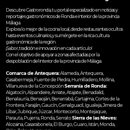
Descubre Gastroronda, tu portal especializado en noticias y
reportajes gastronómicos de Ronda e interior de la provincia
Málaga.
Explora lo mejor de la cocina local, desde restaurantes ocultos
hasta eventos culinarios, y sumérgete en la rica cultura
gastronómica de la región.
¡Sabor, tradición e innovación en cada artículo!
Con el objetivo de apoyar a zonas afectadas por la
despoblación del interior de la provincia de Málaga.
Comarca de Antequera:
Alameda, Antequera,
Casabermeja, Fuente de Piedra, Humilladero, Mollina,
Villanueva de la Concepción
Serranía de Ronda:
Algatocín, Alpandeire, Arriate, Atajate, Benadalid,
Benalauría, Benaoján, Benarrabá, Cartajima, Cortes de la
Frontera, Faraján, Gaucín, Genalguacil, Igualeja, Jimera de
Líbar, Jubrique, Júzcar, Montecorto, Montejaque,
Parauta, Pujerra, Ronda, Serrato
Sierra de las Nieves:
Alozaina, Casarabonela, El Burgo, Guaro, Istán, Monda,