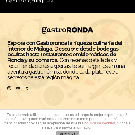
Ojén, Tolox, Yunquera
Explora con Gastroronda la riqueza culinaria del
interior de Málaga. Descubre desde bodegas
ocultas hasta restaurantes emblemáticos de
Ronda y su comarca.
Con reseñas detalladas y
recomendaciones expertas, te sumergimos en una
aventura gastronómica, donde cada plato revela
secretos de esta región mágica.
Este sitio web utiliza cookies para que usted tenga la mejor experiencia. Si
continúa navegando está dando su consentimiento para la aceptación de las
Todos los derechos reservados © GastroRonda
mencionadas cookies y la aceptación de nuestra
política de cookies
, pinche el
enlace para mayor información.
Contacto
Política de Privacidad
Política de Cookies
ACEPTAR