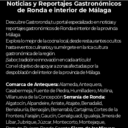
Noticias y Reportajes Gastronómicos
de Ronda e interior de Málaga
Descubre Gastroronda, tu portal especializado en noticias y
reportajes gastronómicos de Ronda e interior de la provincia
Málaga.
Explora lo mejor de la cocina local, desde restaurantes ocultos
hasta eventos culinarios, y sumérgete en la rica cultura
gastronómica de la región.
¡Sabor, tradición e innovación en cada artículo!
Con el objetivo de apoyar a zonas afectadas por la
despoblación del interior de la provincia de Málaga.
Comarca de Antequera:
Alameda, Antequera,
Casabermeja, Fuente de Piedra, Humilladero, Mollina,
Villanueva de la Concepción
Serranía de Ronda:
Algatocín, Alpandeire, Arriate, Atajate, Benadalid,
Benalauría, Benaoján, Benarrabá, Cartajima, Cortes de la
Frontera, Faraján, Gaucín, Genalguacil, Igualeja, Jimera de
Líbar, Jubrique, Júzcar, Montecorto, Montejaque,