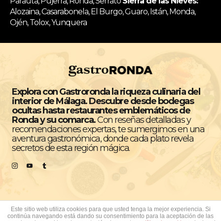
Parauta, Pujerra, Ronda, Serrato
Sierra de las Nieves:
Alozaina, Casarabonela, El Burgo, Guaro, Istán, Monda,
Ojén, Tolox, Yunquera
Explora con Gastroronda la riqueza culinaria del
interior de Málaga. Descubre desde bodegas
ocultas hasta restaurantes emblemáticos de
Ronda y su comarca.
Con reseñas detalladas y
recomendaciones expertas, te sumergimos en una
aventura gastronómica, donde cada plato revela
secretos de esta región mágica.
Este sitio web utiliza cookies para que usted tenga la mejor experiencia. Si
continúa navegando está dando su consentimiento para la aceptación de las
Todos los derechos reservados © GastroRonda