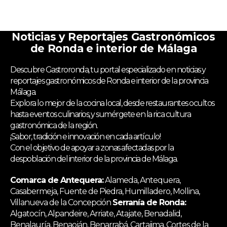
Noticias y Reportajes Gastronómicos
de Ronda e interior de Málaga
Descubre Gastroronda, tu portal especializado en noticias y
reportajes gastronómicos de Ronda e interior de la provincia
Málaga.
Explora lo mejor de la cocina local, desde restaurantes ocultos
hasta eventos culinarios, y sumérgete en la rica cultura
gastronómica de la región.
¡Sabor, tradición e innovación en cada artículo!
Con el objetivo de apoyar a zonas afectadas por la
despoblación del interior de la provincia de Málaga.
Comarca de Antequera:
Alameda, Antequera,
Casabermeja, Fuente de Piedra, Humilladero, Mollina,
Villanueva de la Concepción
Serranía de Ronda:
Algatocín, Alpandeire, Arriate, Atajate, Benadalid,
Benalauría, Benaoján, Benarrabá, Cartajima, Cortes de la