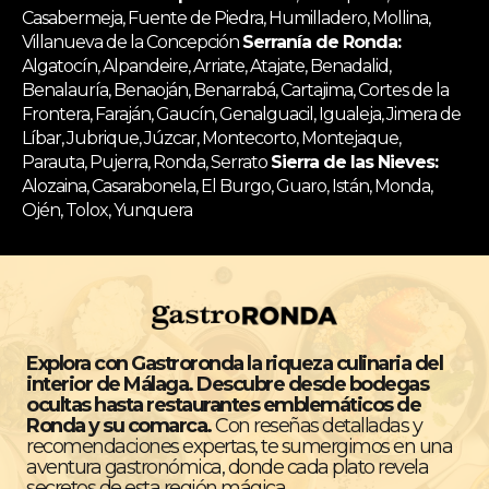
Casabermeja, Fuente de Piedra, Humilladero, Mollina,
Villanueva de la Concepción
Serranía de Ronda:
Algatocín, Alpandeire, Arriate, Atajate, Benadalid,
Benalauría, Benaoján, Benarrabá, Cartajima, Cortes de la
Frontera, Faraján, Gaucín, Genalguacil, Igualeja, Jimera de
Líbar, Jubrique, Júzcar, Montecorto, Montejaque,
Parauta, Pujerra, Ronda, Serrato
Sierra de las Nieves:
Alozaina, Casarabonela, El Burgo, Guaro, Istán, Monda,
Ojén, Tolox, Yunquera
Explora con Gastroronda la riqueza culinaria del
interior de Málaga. Descubre desde bodegas
ocultas hasta restaurantes emblemáticos de
Ronda y su comarca.
Con reseñas detalladas y
recomendaciones expertas, te sumergimos en una
aventura gastronómica, donde cada plato revela
secretos de esta región mágica.