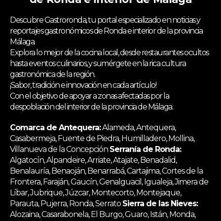
Descubre Gastroronda, tu portal especializado en noticias y
reportajes gastronómicos de Ronda e interior de la provincia
Málaga.
Explora lo mejor de la cocina local, desde restaurantes ocultos
hasta eventos culinarios, y sumérgete en la rica cultura
gastronómica de la región.
¡Sabor, tradición e innovación en cada artículo!
Con el objetivo de apoyar a zonas afectadas por la
despoblación del interior de la provincia de Málaga.
Comarca de Antequera:
Alameda, Antequera,
Casabermeja, Fuente de Piedra, Humilladero, Mollina,
Villanueva de la Concepción
Serranía de Ronda:
Algatocín, Alpandeire, Arriate, Atajate, Benadalid,
Benalauría, Benaoján, Benarrabá, Cartajima, Cortes de la
Frontera, Faraján, Gaucín, Genalguacil, Igualeja, Jimera de
Líbar, Jubrique, Júzcar, Montecorto, Montejaque,
Parauta, Pujerra, Ronda, Serrato
Sierra de las Nieves:
Alozaina, Casarabonela, El Burgo, Guaro, Istán, Monda,