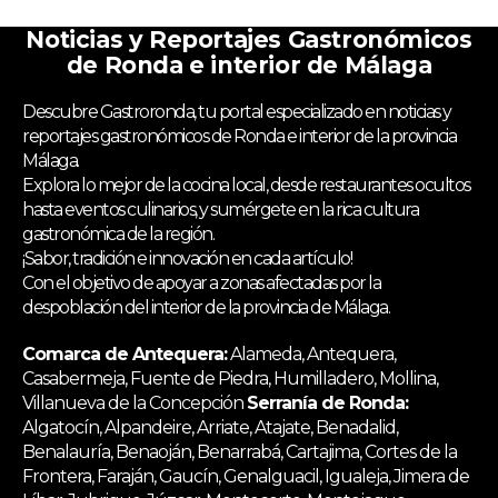
Noticias y Reportajes Gastronómicos
de Ronda e interior de Málaga
Descubre Gastroronda, tu portal especializado en noticias y
reportajes gastronómicos de Ronda e interior de la provincia
Málaga.
Explora lo mejor de la cocina local, desde restaurantes ocultos
hasta eventos culinarios, y sumérgete en la rica cultura
gastronómica de la región.
¡Sabor, tradición e innovación en cada artículo!
Con el objetivo de apoyar a zonas afectadas por la
despoblación del interior de la provincia de Málaga.
Comarca de Antequera:
Alameda, Antequera,
Casabermeja, Fuente de Piedra, Humilladero, Mollina,
Villanueva de la Concepción
Serranía de Ronda:
Algatocín, Alpandeire, Arriate, Atajate, Benadalid,
Benalauría, Benaoján, Benarrabá, Cartajima, Cortes de la
Frontera, Faraján, Gaucín, Genalguacil, Igualeja, Jimera de