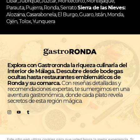
Líbar, Jubrique, Júzcar, Montecorto, Montejaque,
Parauta, Pujerra, Ronda, Serrato
Sierra de las Nieves:
Alozaina, Casarabonela, El Burgo, Guaro, Istán, Monda,
Ojén, Tolox, Yunquera
Explora con Gastroronda la riqueza culinaria del
interior de Málaga. Descubre desde bodegas
ocultas hasta restaurantes emblemáticos de
Ronda y su comarca.
Con reseñas detalladas y
recomendaciones expertas, te sumergimos en una
aventura gastronómica, donde cada plato revela
secretos de esta región mágica.
Este sitio web utiliza cookies para que usted tenga la mejor experiencia. Si