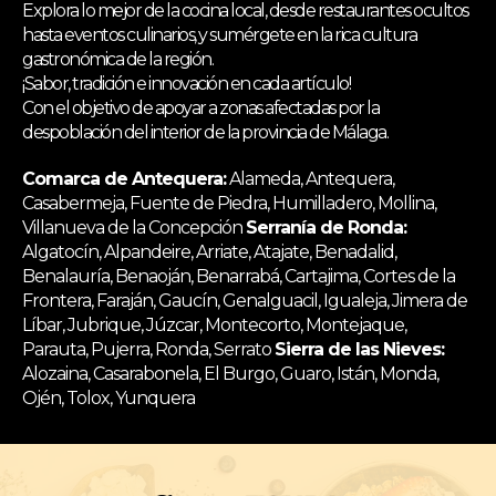
Explora lo mejor de la cocina local, desde restaurantes ocultos
hasta eventos culinarios, y sumérgete en la rica cultura
gastronómica de la región.
¡Sabor, tradición e innovación en cada artículo!
Con el objetivo de apoyar a zonas afectadas por la
despoblación del interior de la provincia de Málaga.
Comarca de Antequera:
Alameda, Antequera,
Casabermeja, Fuente de Piedra, Humilladero, Mollina,
Villanueva de la Concepción
Serranía de Ronda:
Algatocín, Alpandeire, Arriate, Atajate, Benadalid,
Benalauría, Benaoján, Benarrabá, Cartajima, Cortes de la
Frontera, Faraján, Gaucín, Genalguacil, Igualeja, Jimera de
Líbar, Jubrique, Júzcar, Montecorto, Montejaque,
Parauta, Pujerra, Ronda, Serrato
Sierra de las Nieves:
Alozaina, Casarabonela, El Burgo, Guaro, Istán, Monda,
Ojén, Tolox, Yunquera