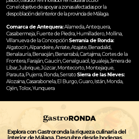
¡Sabor, tradición e innovación en cada artículo!
Con el objetivo de apoyar a zonas afectadas por la
despoblación del interior de la provincia de Málaga.
Comarca de Antequera:
Alameda, Antequera,
Casabermeja, Fuente de Piedra, Humilladero, Mollina,
Villanueva de la Concepción
Serranía de Ronda:
Algatocín, Alpandeire, Arriate, Atajate, Benadalid,
Benalauría, Benaoján, Benarrabá, Cartajima, Cortes de la
Frontera, Faraján, Gaucín, Genalguacil, Igualeja, Jimera de
Líbar, Jubrique, Júzcar, Montecorto, Montejaque,
Parauta, Pujerra, Ronda, Serrato
Sierra de las Nieves:
Alozaina, Casarabonela, El Burgo, Guaro, Istán, Monda,
Ojén, Tolox, Yunquera
Explora con Gastroronda la riqueza culinaria del
interior de Málaga. Descubre desde bodegas