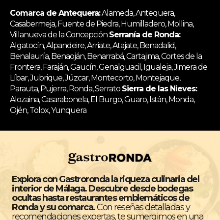
Comarca de Antequera:
Alameda, Antequera,
Casabermeja, Fuente de Piedra, Humilladero, Mollina,
Villanueva de la Concepción
Serranía de Ronda:
Algatocín, Alpandeire, Arriate, Atajate, Benadalid,
Benalauría, Benaoján, Benarrabá, Cartajima, Cortes de la
Frontera, Faraján, Gaucín, Genalguacil, Igualeja, Jimera de
Líbar, Jubrique, Júzcar, Montecorto, Montejaque,
Parauta, Pujerra, Ronda, Serrato
Sierra de las Nieves:
Alozaina, Casarabonela, El Burgo, Guaro, Istán, Monda,
Ojén, Tolox, Yunquera
Explora con Gastroronda la riqueza culinaria del
interior de Málaga. Descubre desde bodegas
ocultas hasta restaurantes emblemáticos de
Ronda y su comarca.
Con reseñas detalladas y
recomendaciones expertas, te sumergimos en una