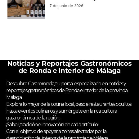
7 de junio de 2026
Noticias y Reportajes Gastronómicos
de Ronda e interior de Málaga
Descubre Gastroronda, tu portal especializado en noticias y
reportajes gastronómicos de Ronda e interior de la provincia
Málaga.
Explora lo mejor de la cocina local, desde restaurantes ocultos
hasta eventos culinarios, y sumérgete en la rica cultura
gastronómica de la región.
¡Sabor, tradición e innovación en cada artículo!
Con el objetivo de apoyar a zonas afectadas por la
despoblación del interior de la provincia de Málaga.