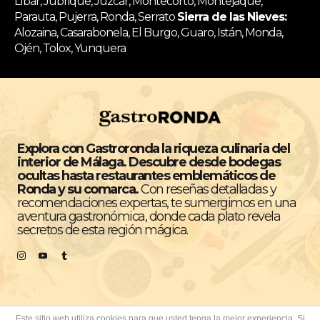
Líbar, Jubrique, Júzcar, Montecorto, Montejaque,
Parauta, Pujerra, Ronda, Serrato
Sierra de las Nieves:
Alozaina, Casarabonela, El Burgo, Guaro, Istán, Monda,
Ojén, Tolox, Yunquera
Explora con Gastroronda la riqueza culinaria del
interior de Málaga. Descubre desde bodegas
ocultas hasta restaurantes emblemáticos de
Ronda y su comarca.
Con reseñas detalladas y
recomendaciones expertas, te sumergimos en una
aventura gastronómica, donde cada plato revela
secretos de esta región mágica.
Este sitio web utiliza cookies para que usted tenga la mejor experiencia. Si