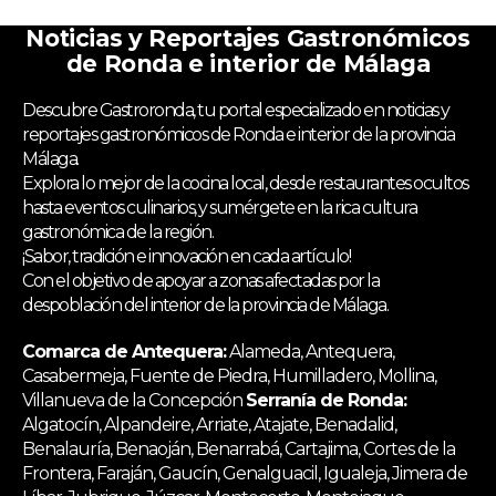
Noticias y Reportajes Gastronómicos
de Ronda e interior de Málaga
Descubre Gastroronda, tu portal especializado en noticias y
reportajes gastronómicos de Ronda e interior de la provincia
Málaga.
Explora lo mejor de la cocina local, desde restaurantes ocultos
hasta eventos culinarios, y sumérgete en la rica cultura
gastronómica de la región.
¡Sabor, tradición e innovación en cada artículo!
Con el objetivo de apoyar a zonas afectadas por la
despoblación del interior de la provincia de Málaga.
Comarca de Antequera:
Alameda, Antequera,
Casabermeja, Fuente de Piedra, Humilladero, Mollina,
Villanueva de la Concepción
Serranía de Ronda:
Algatocín, Alpandeire, Arriate, Atajate, Benadalid,
Benalauría, Benaoján, Benarrabá, Cartajima, Cortes de la
Frontera, Faraján, Gaucín, Genalguacil, Igualeja, Jimera de