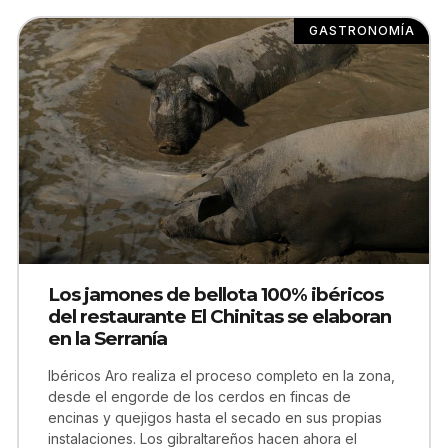
GASTRONOMÍA
Los jamones de bellota 100% ibéricos
del restaurante El Chinitas se elaboran
en la Serranía
Ibéricos Aro realiza el proceso completo en la zona,
desde el engorde de los cerdos en fincas de
encinas y quejigos hasta el secado en sus propias
instalaciones. Los gibraltareños hacen ahora el