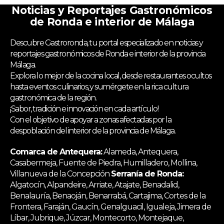
Noticias y Reportajes Gastronómicos
de Ronda e interior de Málaga
Descubre Gastroronda, tu portal especializado en noticias y
reportajes gastronómicos de Ronda e interior de la provincia
Málaga.
Explora lo mejor de la cocina local, desde restaurantes ocultos
hasta eventos culinarios, y sumérgete en la rica cultura
gastronómica de la región.
¡Sabor, tradición e innovación en cada artículo!
Con el objetivo de apoyar a zonas afectadas por la
despoblación del interior de la provincia de Málaga.
Comarca de Antequera:
Alameda, Antequera,
Casabermeja, Fuente de Piedra, Humilladero, Mollina,
Villanueva de la Concepción
Serranía de Ronda:
Algatocín, Alpandeire, Arriate, Atajate, Benadalid,
Benalauría, Benaoján, Benarrabá, Cartajima, Cortes de la
Frontera, Faraján, Gaucín, Genalguacil, Igualeja, Jimera de
Líbar, Jubrique, Júzcar, Montecorto, Montejaque,