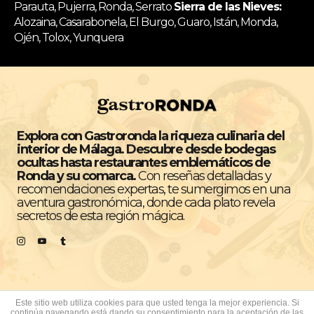
Parauta, Pujerra, Ronda, Serrato
Sierra de las Nieves:
Alozaina, Casarabonela, El Burgo, Guaro, Istán, Monda,
Ojén, Tolox, Yunquera
Explora con Gastroronda la riqueza culinaria del
interior de Málaga. Descubre desde bodegas
ocultas hasta restaurantes emblemáticos de
Ronda y su comarca.
Con reseñas detalladas y
recomendaciones expertas, te sumergimos en una
aventura gastronómica, donde cada plato revela
secretos de esta región mágica.
Este sitio web utiliza cookies para que usted tenga la mejor experiencia. Si
continúa navegando está dando su consentimiento para la aceptación de las