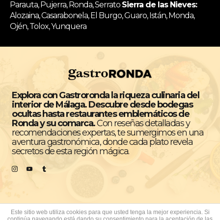
Parauta, Pujerra, Ronda, Serrato
Sierra de las Nieves:
Alozaina, Casarabonela, El Burgo, Guaro, Istán, Monda,
Ojén, Tolox, Yunquera
Explora con Gastroronda la riqueza culinaria del
interior de Málaga. Descubre desde bodegas
ocultas hasta restaurantes emblemáticos de
Ronda y su comarca.
Con reseñas detalladas y
recomendaciones expertas, te sumergimos en una
aventura gastronómica, donde cada plato revela
secretos de esta región mágica.
Este sitio web utiliza cookies para que usted tenga la mejor experiencia. Si
continúa navegando está dando su consentimiento para la aceptación de las