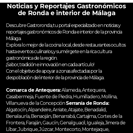
Noticias y Reportajes Gastronómicos
de Ronda e interior de Málaga
Descubre Gastroronda, tu portal especializado en noticias y
reportajes gastronómicos de Ronda e interior de la provincia
Málaga.
Explora lo mejor de la cocina local, desde restaurantes ocultos
hasta eventos culinarios, y sumérgete en la rica cultura
gastronómica de la región.
¡Sabor, tradición e innovación en cada artículo!
Con el objetivo de apoyar a zonas afectadas por la
despoblación del interior de la provincia de Málaga.
Comarca de Antequera:
Alameda, Antequera,
Casabermeja, Fuente de Piedra, Humilladero, Mollina,
Villanueva de la Concepción
Serranía de Ronda:
Algatocín, Alpandeire, Arriate, Atajate, Benadalid,
Benalauría, Benaoján, Benarrabá, Cartajima, Cortes de la
Frontera, Faraján, Gaucín, Genalguacil, Igualeja, Jimera de
Líbar, Jubrique, Júzcar, Montecorto, Montejaque,