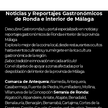
Noticias y Reportajes Gastronómicos
de Ronda e interior de Málaga
Descubre Gastroronda, tu portal especializado en noticias y
reportajes gastronómicos de Ronda e interior de la provincia
Málaga.
Explora lo mejor de la cocina local, desde restaurantes ocultos
hasta eventos culinarios, y sumérgete en la rica cultura
gastronómica de la región.
¡Sabor, tradición e innovación en cada artículo!
Con el objetivo de apoyar a zonas afectadas por la
despoblación del interior de la provincia de Málaga.
Comarca de Antequera:
Alameda, Antequera,
Casabermeja, Fuente de Piedra, Humilladero, Mollina,
Villanueva de la Concepción
Serranía de Ronda:
Algatocín, Alpandeire, Arriate, Atajate, Benadalid,
Benalauría, Benaoján, Benarrabá, Cartajima, Cortes de la