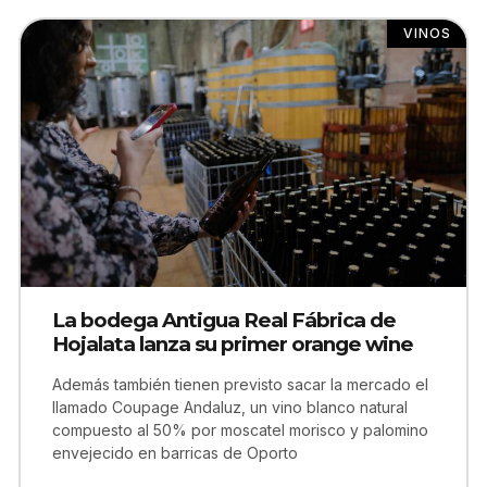
VINOS
La bodega Antigua Real Fábrica de
Hojalata lanza su primer orange wine
Además también tienen previsto sacar la mercado el
llamado Coupage Andaluz, un vino blanco natural
compuesto al 50% por moscatel morisco y palomino
envejecido en barricas de Oporto