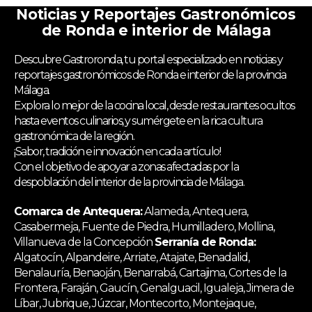
Noticias y Reportajes Gastronómicos
de Ronda e interior de Málaga
Descubre Gastroronda, tu portal especializado en noticias y
reportajes gastronómicos de Ronda e interior de la provincia
Málaga.
Explora lo mejor de la cocina local, desde restaurantes ocultos
hasta eventos culinarios, y sumérgete en la rica cultura
gastronómica de la región.
¡Sabor, tradición e innovación en cada artículo!
Con el objetivo de apoyar a zonas afectadas por la
despoblación del interior de la provincia de Málaga.
Comarca de Antequera:
Alameda, Antequera,
Casabermeja, Fuente de Piedra, Humilladero, Mollina,
Villanueva de la Concepción
Serranía de Ronda:
Algatocín, Alpandeire, Arriate, Atajate, Benadalid,
Benalauría, Benaoján, Benarrabá, Cartajima, Cortes de la
Frontera, Faraján, Gaucín, Genalguacil, Igualeja, Jimera de
Líbar, Jubrique, Júzcar, Montecorto, Montejaque,