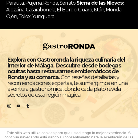
Parauta, Pujerra, Ronda, Serrato
Sierra de las Nieves:
Alozaina, Casarabonela, El Burgo, Guaro, Istán, Monda,
Ojén, Tolox, Yunquera
Explora con Gastroronda la riqueza culinaria del
interior de Málaga. Descubre desde bodegas
ocultas hasta restaurantes emblemáticos de
Ronda y su comarca.
Con reseñas detalladas y
recomendaciones expertas, te sumergimos en una
aventura gastronómica, donde cada plato revela
secretos de esta región mágica.
Este sitio web utiliza cookies para que usted tenga la mejor experiencia. Si
continúa navegando está dando su consentimiento para la aceptación de las