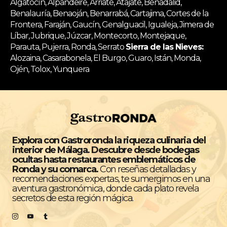
Algatocín, Alpandeire, Arriate, Atajate, Benadalid,
Benalauría, Benaoján, Benarrabá, Cartajima, Cortes de la
Frontera, Faraján, Gaucín, Genalguacil, Igualeja, Jimera de
Líbar, Jubrique, Júzcar, Montecorto, Montejaque,
Parauta, Pujerra, Ronda, Serrato
Sierra de las Nieves:
Alozaina, Casarabonela, El Burgo, Guaro, Istán, Monda,
Ojén, Tolox, Yunquera
Explora con Gastroronda la riqueza culinaria del
interior de Málaga. Descubre desde bodegas
ocultas hasta restaurantes emblemáticos de
Ronda y su comarca.
Con reseñas detalladas y
recomendaciones expertas, te sumergimos en una
aventura gastronómica, donde cada plato revela
secretos de esta región mágica.