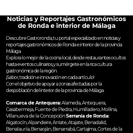
Noticias y Reportajes Gastronómicos
de Ronda e interior de Málaga
Descubre Gastroronda, tu portal especializado en noticias y
reportajes gastronómicos de Ronda e interior de la provincia
Málaga.
Explora lo mejor de la cocina local, desde restaurantes ocultos
hasta eventos culinarios, y sumérgete en la rica cultura
gastronómica de la región.
¡Sabor, tradición e innovación en cada artículo!
Con el objetivo de apoyar a zonas afectadas por la
despoblación del interior de la provincia de Málaga.
Comarca de Antequera:
Alameda, Antequera,
Casabermeja, Fuente de Piedra, Humilladero, Mollina,
Villanueva de la Concepción
Serranía de Ronda:
Algatocín, Alpandeire, Arriate, Atajate, Benadalid,
Benalauría, Benaoján, Benarrabá, Cartajima, Cortes de la