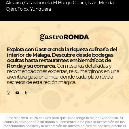
Alozaina, Casarabonela, El Burgo, Guaro, Istán, Monda,
Ojén, Tolox, Yunquera
Explora con Gastroronda la riqueza culinaria del
interior de Málaga. Descubre desde bodegas
ocultas hasta restaurantes emblemáticos de
Ronda y su comarca.
Con reseñas detalladas y
recomendaciones expertas, te sumergimos en una
aventura gastronómica, donde cada plato revela
secretos de esta región mágica.
Este sitio web utiliza cookies para que usted tenga la mejor experiencia. Si
continúa navegando está dando su consentimiento para la aceptación de las
Todos los derechos reservados © GastroRonda
mencionadas cookies y la aceptación de nuestra
política de cookies
, pinche el