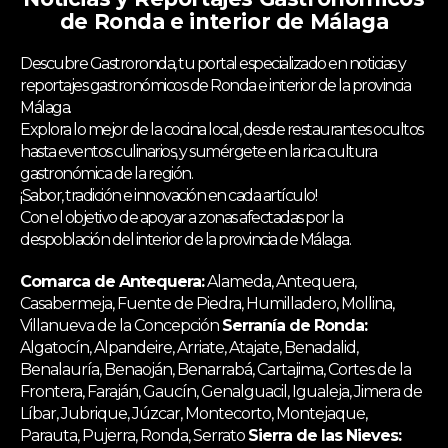
de Ronda e interior de Málaga
Descubre Gastroronda, tu portal especializado en noticias y
reportajes gastronómicos de Ronda e interior de la provincia
Málaga.
Explora lo mejor de la cocina local, desde restaurantes ocultos
hasta eventos culinarios, y sumérgete en la rica cultura
gastronómica de la región.
¡Sabor, tradición e innovación en cada artículo!
Con el objetivo de apoyar a zonas afectadas por la
despoblación del interior de la provincia de Málaga.
Comarca de Antequera:
Alameda, Antequera,
Casabermeja, Fuente de Piedra, Humilladero, Mollina,
Villanueva de la Concepción
Serranía de Ronda:
Algatocín, Alpandeire, Arriate, Atajate, Benadalid,
Benalauría, Benaoján, Benarrabá, Cartajima, Cortes de la
Frontera, Faraján, Gaucín, Genalguacil, Igualeja, Jimera de
Líbar, Jubrique, Júzcar, Montecorto, Montejaque,
Parauta, Pujerra, Ronda, Serrato
Sierra de las Nieves: