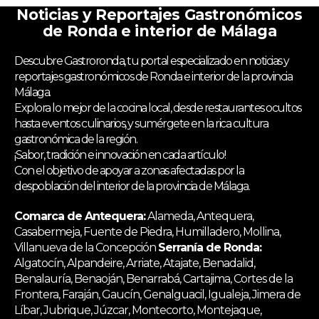
Noticias y Reportajes Gastronómicos
de Ronda e interior de Málaga
Descubre Gastroronda, tu portal especializado en noticias y
reportajes gastronómicos de Ronda e interior de la provincia
Málaga.
Explora lo mejor de la cocina local, desde restaurantes ocultos
hasta eventos culinarios, y sumérgete en la rica cultura
gastronómica de la región.
¡Sabor, tradición e innovación en cada artículo!
Con el objetivo de apoyar a zonas afectadas por la
despoblación del interior de la provincia de Málaga.
Comarca de Antequera:
Alameda, Antequera,
Casabermeja, Fuente de Piedra, Humilladero, Mollina,
Villanueva de la Concepción
Serranía de Ronda:
Algatocín, Alpandeire, Arriate, Atajate, Benadalid,
Benalauría, Benaoján, Benarrabá, Cartajima, Cortes de la
Frontera, Faraján, Gaucín, Genalguacil, Igualeja, Jimera de
Líbar, Jubrique, Júzcar, Montecorto, Montejaque,