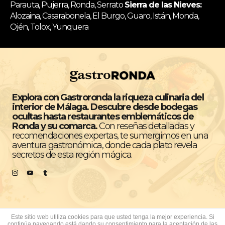
Parauta, Pujerra, Ronda, Serrato
Sierra de las Nieves:
Alozaina, Casarabonela, El Burgo, Guaro, Istán, Monda,
Ojén, Tolox, Yunquera
Explora con Gastroronda la riqueza culinaria del
interior de Málaga. Descubre desde bodegas
ocultas hasta restaurantes emblemáticos de
Ronda y su comarca.
Con reseñas detalladas y
recomendaciones expertas, te sumergimos en una
aventura gastronómica, donde cada plato revela
secretos de esta región mágica.
Este sitio web utiliza cookies para que usted tenga la mejor experiencia. Si
continúa navegando está dando su consentimiento para la aceptación de las