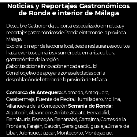
Noticias y Reportajes Gastronómicos
de Ronda e interior de Málaga
Descubre Gastroronda, tu portal especializado en noticias y
reportajes gastronómicos de Ronda e interior de la provincia
Málaga.
Explora lo mejor de la cocina local, desde restaurantes ocultos
hasta eventos culinarios, y sumérgete en la rica cultura
gastronómica de la región.
¡Sabor, tradición e innovación en cada artículo!
Con el objetivo de apoyar a zonas afectadas por la
despoblación del interior de la provincia de Málaga.
Comarca de Antequera:
Alameda, Antequera,
Casabermeja, Fuente de Piedra, Humilladero, Mollina,
Villanueva de la Concepción
Serranía de Ronda:
Algatocín, Alpandeire, Arriate, Atajate, Benadalid,
Benalauría, Benaoján, Benarrabá, Cartajima, Cortes de la
Frontera, Faraján, Gaucín, Genalguacil, Igualeja, Jimera de
Líbar, Jubrique, Júzcar, Montecorto, Montejaque,