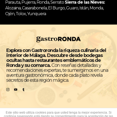
Parauta, Pujerra, Ronda, Serrato
Sierra de las Nieves:
Alozaina, Casarabonela, El Burgo, Guaro, Istán, Monda,
Ojén, Tolox, Yunquera
Explora con Gastroronda la riqueza culinaria del
interior de Málaga. Descubre desde bodegas
ocultas hasta restaurantes emblemáticos de
Ronda y su comarca.
Con reseñas detalladas y
recomendaciones expertas, te sumergimos en una
aventura gastronómica, donde cada plato revela
secretos de esta región mágica.
Este sitio web utiliza cookies para que usted tenga la mejor experiencia. Si
continúa navegando está dando su consentimiento para la aceptación de las