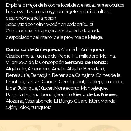
Explora lo mejor de la cocina local, desde restaurantes ocultos
hasta eventos culinarios, y sumérgete en la rica cultura
gastronómica de la región.
¡Sabor, tradición e innovación en cada artículo!
Con el objetivo de apoyar a zonas afectadas por la
despoblación del interior de la provincia de Málaga.
Comarca de Antequera:
Alameda, Antequera,
Casabermeja, Fuente de Piedra, Humilladero, Mollina,
Villanueva de la Concepción
Serranía de Ronda:
Algatocín, Alpandeire, Arriate, Atajate, Benadalid,
Benalauría, Benaoján, Benarrabá, Cartajima, Cortes de la
Frontera, Faraján, Gaucín, Genalguacil, Igualeja, Jimera de
Líbar, Jubrique, Júzcar, Montecorto, Montejaque,
Parauta, Pujerra, Ronda, Serrato
Sierra de las Nieves:
Alozaina, Casarabonela, El Burgo, Guaro, Istán, Monda,
Ojén, Tolox, Yunquera