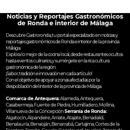
Noticias y Reportajes Gastronómicos
de Ronda e interior de Málaga
Descubre Gastroronda, tu portal especializado en noticias y
reportajes gastronómicos de Ronda e interior de la provincia
Málaga.
Explora lo mejor de la cocina local, desde restaurantes ocultos
hasta eventos culinarios, y sumérgete en la rica cultura
gastronómica de la región.
¡Sabor, tradición e innovación en cada artículo!
Con el objetivo de apoyar a zonas afectadas por la
despoblación del interior de la provincia de Málaga.
Comarca de Antequera:
Alameda, Antequera,
Casabermeja, Fuente de Piedra, Humilladero, Mollina,
Villanueva de la Concepción
Serranía de Ronda:
Algatocín, Alpandeire, Arriate, Atajate, Benadalid,
Benalauría, Benaoján, Benarrabá, Cartajima, Cortes de la