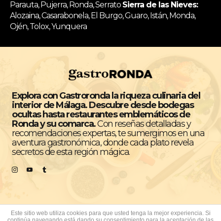
Parauta, Pujerra, Ronda, Serrato
Sierra de las Nieves:
Alozaina, Casarabonela, El Burgo, Guaro, Istán, Monda,
Ojén, Tolox, Yunquera
Explora con Gastroronda la riqueza culinaria del
interior de Málaga. Descubre desde bodegas
ocultas hasta restaurantes emblemáticos de
Ronda y su comarca.
Con reseñas detalladas y
recomendaciones expertas, te sumergimos en una
aventura gastronómica, donde cada plato revela
secretos de esta región mágica.
Este sitio web utiliza cookies para que usted tenga la mejor experiencia. Si
continúa navegando está dando su consentimiento para la aceptación de las