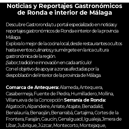
Noticias y Reportajes Gastronómicos
de Ronda e interior de Málaga
Descubre Gastroronda, tu portal especializado en noticias y
reportajes gastronómicos de Ronda e interior de la provincia
Málaga.
Explora lo mejor de la cocina local, desde restaurantes ocultos
hasta eventos culinarios, y sumérgete en la rica cultura
gastronómica de la región.
¡Sabor, tradición e innovación en cada artículo!
Con el objetivo de apoyar a zonas afectadas por la
despoblación del interior de la provincia de Málaga.
Comarca de Antequera:
Alameda, Antequera,
Casabermeja, Fuente de Piedra, Humilladero, Mollina,
Villanueva de la Concepción
Serranía de Ronda:
Algatocín, Alpandeire, Arriate, Atajate, Benadalid,
Benalauría, Benaoján, Benarrabá, Cartajima, Cortes de la
Frontera, Faraján, Gaucín, Genalguacil, Igualeja, Jimera de
Líbar, Jubrique, Júzcar, Montecorto, Montejaque,