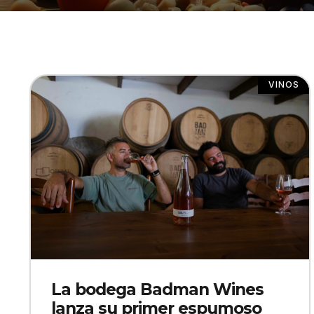
VINOS
La bodega Badman Wines
lanza su primer espumoso